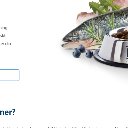
ning
iskt
er din
TURAL LIFE CONCEPT FÅR DIN KATT ALLT DEN BEHÖVER
aner?