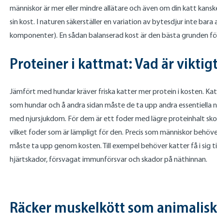
människor är mer eller mindre allätare och även om din katt kanske
sin kost. I naturen säkerställer en variation av bytesdjur inte b
komponenter). En sådan balanserad kost är den bästa grunden för 
Proteiner i kattmat: Vad är viktig
Jämfört med hundar kräver friska katter mer protein i kosten. Katter
som hundar och å andra sidan måste de ta upp andra essentiella nä
med njursjukdom. För dem är ett foder med lägre proteinhalt sko
vilket foder som är lämpligt för den. Precis som människor behöve
måste ta upp genom kosten. Till exempel behöver katter få i sig ti
hjärtskador, försvagat immunförsvar och skador på näthinnan.
Räcker muskelkött som animalisk