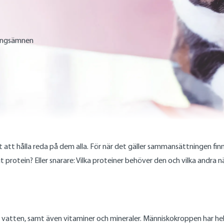
äringsämnen
t att hålla reda på dem alla. För när det gäller sammansättningen fi
ut protein? Eller snarare: Vilka proteiner behöver den och vilka and
h vatten, samt även vitaminer och mineraler. Människokroppen har hel