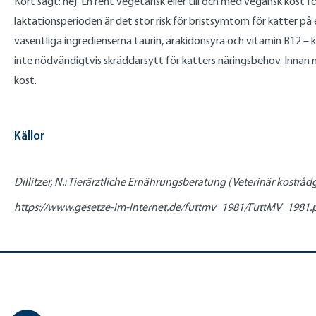
Kort sagt: nej. En rent vegetarisk eller till och med vegansk kost f
laktationsperioden är det stor risk för bristsymtom för katter p
väsentliga ingredienserna taurin, arakidonsyra och vitamin B12 – k
inte nödvändigtvis skräddarsytt för katters näringsbehov. Innan
kost.
Källor
Dillitzer, N.: Tierärztliche Ernährungsberatung (Veterinär kostråd
https://www.gesetze-im-internet.de/futtmv_1981/FuttMV_1981.pd