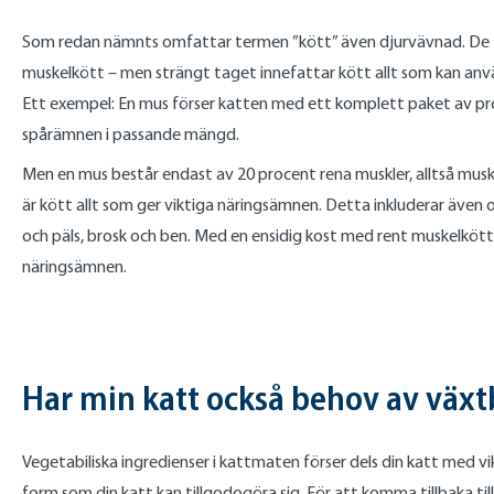
Som redan nämnts omfattar termen ”kött” även djurvävnad. De f
muskelkött – men strängt taget innefattar kött allt som kan anvä
Ett exempel: En mus förser katten med ett komplett paket av prot
spårämnen i passande mängd.
Men en mus består endast av 20 procent rena muskler, alltså muskel
är kött allt som ger viktiga näringsämnen. Detta inkluderar äve
och päls, brosk och ben. Med en ensidig kost med rent muskelkött
näringsämnen.
Har min katt också behov av växt
Vegetabiliska ingredienser i kattmaten förser dels din katt med vi
form som din katt kan tillgodogöra sig. För att komma tillbaka t