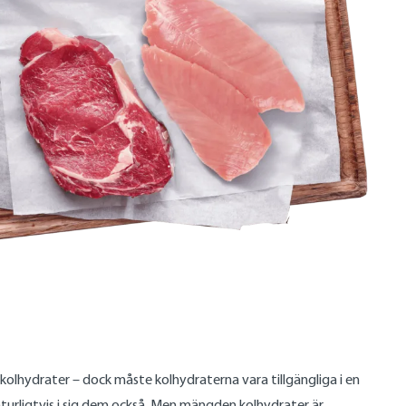
 kolhydrater – dock måste kolhydraterna vara tillgängliga i en
aturligtvis i sig dem också. Men mängden kolhydrater är