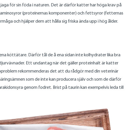
aga för sin föda i naturen. Det är därför katter har höga krav på
 av aminosyror (proteinernas komponenter) och fettsyror (fetternas
åga och hjälper dem att hålla sig friska ända upp i hög ålder.
rena köttätare. Därför tål de å ena sidan inte kolhydrater lika bra
jurvävnader. Ett undantag när det gäller proteinhalt är katter
älsoproblem rekommenderas det att du rådgör med din veterinär
r näringsämnen som de inte kan producera själv och som de därför
rakidonsyra genom fodret. Brist på taurin kan exempelvis leda till