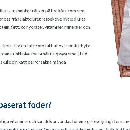
lesta människor tänker på bra kött som rent
ndas från slaktdjuret respektive bytesdjuret.
ein, fett, kolhydrater, vitaminer, mineraler och
kött. För en katt som fullt ut nyttjar sitt byte
n organen inklusive matsmältningssystemet, hud
 skulle din katt därför sakna många
baserat foder?
ktiga vitaminer och kan dels användas för energiförsörjning i form av
ill exemplet med musen: Om musen har ätit kolhydrater får din katt n