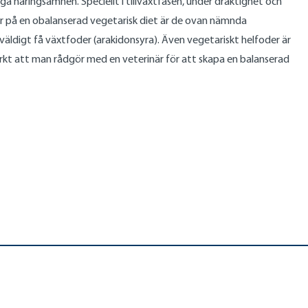
liga näringsämnen. Speciellt i tillväxtfasen, under dräktighet och
ter på en obalanserad vegetarisk diet är de ovan nämnda
i väldigt få växtfoder (arakidonsyra). Även vegetariskt helfoder är
kt att man rådgör med en veterinär för att skapa en balanserad