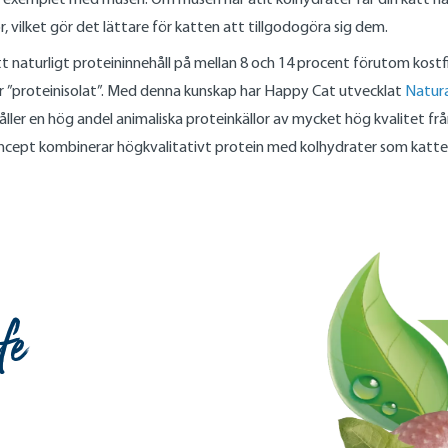
, vilket gör det lättare för katten att tillgodogöra sig dem.
naturligt proteininnehåll på mellan 8 och 14 procent förutom kostfibe
r ”proteinisolat”. Med denna kunskap har Happy Cat utvecklat
Natura
ler en hög andel animaliska proteinkällor av mycket hög kvalitet från 
ept kombinerar högkvalitativt protein med kolhydrater som katter tå
fe