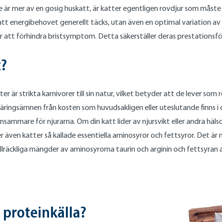
 är mer av en gosig huskatt, är katter egentligen rovdjur som måste j
ara att energibehovet generellt täcks, utan även en optimal variation
att förhindra bristsymptom. Detta säkerställer deras prestationsförm
t?
 är strikta karnivorer till sin natur, vilket betyder att de lever som 
ringsämnen från kosten som huvudsakligen eller uteslutande finns i d
nsammare för njurarna. Om din katt lider av njursvikt eller andra h
r även katter så kallade essentiella aminosyror och fettsyror. Det ä
llräckliga mängder av aminosyrorna taurin och arginin och fettsyran a
 proteinkälla?