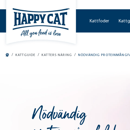
o main content
Kattfoder
Kattg
/
/
/
KATTGUIDE
KATTERS NÄRING
NÖDVÄNDIG PROTEINMÅNGF
Nödvändig