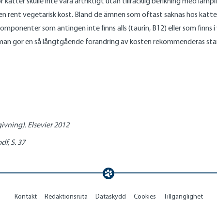
ör katter skulle inte vara artriktigt utan tillräcklig berikning med lämp
å en rent vegetarisk kost. Bland de ämnen som oftast saknas hos kat
omponenter som antingen inte finns alls (taurin, B12) eller som finns 
 man gör en så långtgående förändring av kosten rekommenderas star
givning). Elsevier 2012
f, S. 37
Kontakt
Redaktionsruta
Dataskydd
Cookies
Tillgänglighet