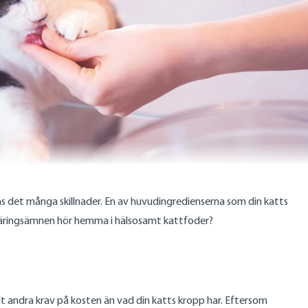
nns det många skillnader. En av huvudingredienserna som din katts
ra näringsämnen hör hemma i hälsosamt kattfoder?
t andra krav på kosten än vad din katts kropp har. Eftersom