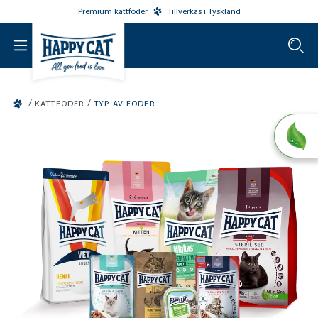
Premium kattfoder
Tillverkas i Tyskland
o main content
/
/
KATTFODER
TYP AV FODER