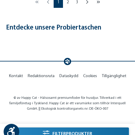
Page
Page
Page
1
2
3
Entdecke unsere Probiertaschen
Kontakt
Redaktionsruta
Dataskydd
Cookies
Tillgänglighet
© av Happy Cat - Hälsosamt premiumfoder för husdjur. Tillverkad i ett
familjeföretag i Tyskland. Happy Cat är ett varumärke som tillhör Interquell
GmbH. || Ekologisk kontrollorganets nr: DE-ÖKO-007
Show toolbar
listing.filterSidebarLabel
FILTERPRODUKTER