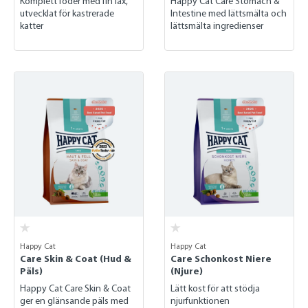
Komplett foder med fin lax,
Happy Cat Care Stomach &
utvecklat för kastrerade
Intestine med lättsmälta och
katter
lättsmälta ingredienser
Happy Cat
Happy Cat
Care Skin & Coat (Hud &
Care Schonkost Niere
Päls)
(Njure)
Happy Cat Care Skin & Coat
Lätt kost för att stödja
ger en glänsande päls med
njurfunktionen