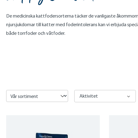
De medicinska kattfodersorterna täcker de vanligaste åkommorna
njursjukdomar till katter med foderintolerans kan vi erbjuda spe
både torrfoder och våtfoder.
listing.filterSidebarLabel
Aktivitet