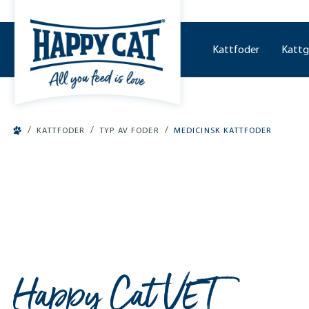
o main content
Kattfoder
Kattg
/
/
/
KATTFODER
TYP AV FODER
MEDICINSK KATTFODER
Happy Cat VET