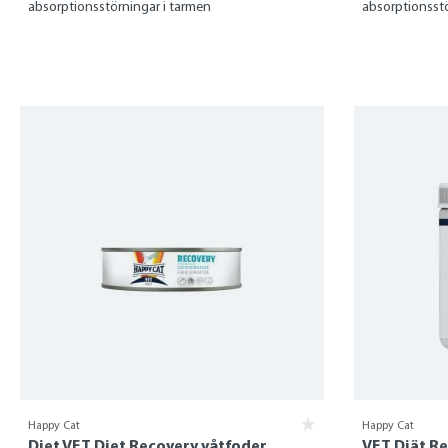
absorptionsstörningar i tarmen
absorptionsstö
Happy Cat
Happy Cat
Diet VET Diet Recovery våtfoder
VET Diät R