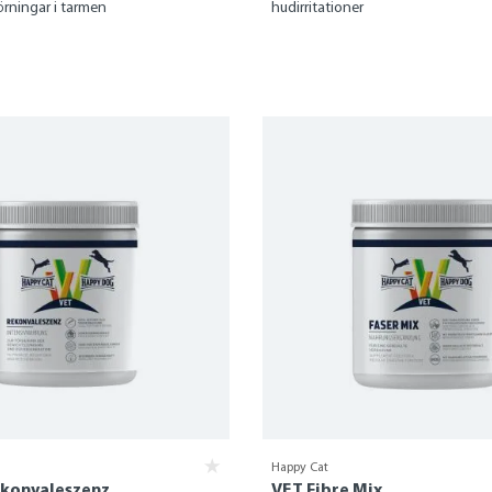
rningar i tarmen
hudirritationer
Happy Cat
ekonvaleszenz
VET Fibre Mix