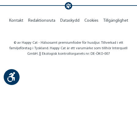
Kontakt
Redaktionsruta
Dataskydd
Cookies
Tillgänglighet
© av Happy Cat - Hälsosamt premiumfoder för husdjur. Tillverkad i ett
familjeföretag i Tyskland. Happy Cat är ett varumärke som tillhör Interquell
GmbH. || Ekologisk kontrollorganets nr: DE-ÖKO-007
Show toolbar