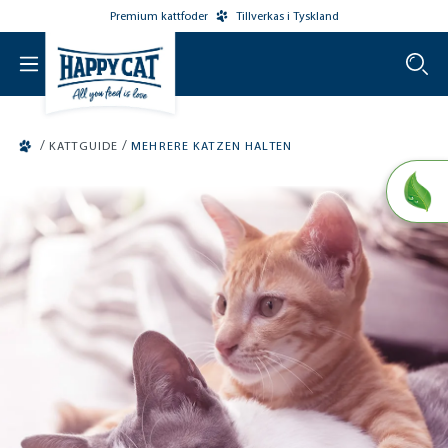
Premium kattfoder
Tillverkas i Tyskland
o main content
/
/
KATTGUIDE
MEHRERE KATZEN HALTEN