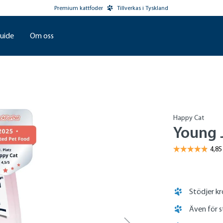
Premium kattfoder
Tillverkas i Tyskland
uide
Om oss
Happy Cat
Young J
Stödjer kr
Även för s