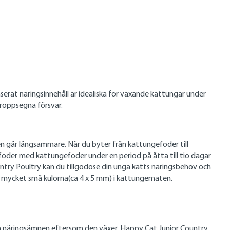
serat näringsinnehåll är idealiska för växande kattungar under
kroppsegna försvar.
gen går långsammare. När du byter från kattungefoder till
oder med kattungefoder under en period på åtta till tio dagar
ntry Poultry kan du tillgodose din unga katts näringsbehov och
 de mycket små kulorna(ca 4 x 5 mm) i kattungematen.
ch näringsämnen eftersom den växer. Happy Cat Junior Country