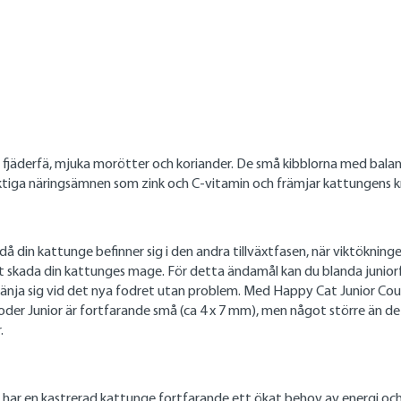
t fjäderfä, mjuka morötter och koriander. De små kibblorna med balan
viktiga näringsämnen som zink och C-vitamin och främjar kattungens 
då din kattunge befinner sig i den andra tillväxtfasen, när viktöknin
 skada din kattunges mage. För detta ändamål kan du blanda juniorf
vänja sig vid det nya fodret utan problem. Med Happy Cat Junior Cou
rrfoder Junior är fortfarande små (ca 4 x 7 mm), men något större än
.
, har en kastrerad kattunge fortfarande ett ökat behov av energi o