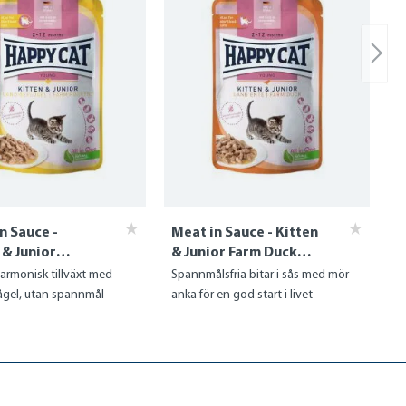
n Sauce -
Meat in Sauce - Kitten
 & Junior
& Junior Farm Duck
y (Fågel)
(Anka)
armonisk tillväxt med
Spannmålsfria bitar i sås med mör
fågel, utan spannmål
anka för en god start i livet