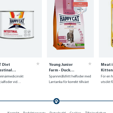
 Diet
Young Junior
Meat i
estinal
Farm - Duck
Kitten
tfoder
(Anka)
Poultr
erinärmedicinskt
Spannmålsfritt helfoder med
För en h
ialfoder vid
Lantanka för korrekt tillväxt
utsökt 
rptionsstörningar i
men