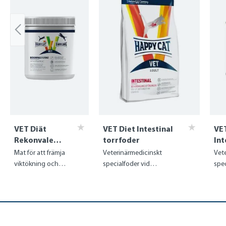
VET Diät
VET Diet Intestinal
VET
Rekonvalesz
torrfoder
Int
enz
vå
Mat för att främja
Veterinärmedicinskt
Vet
viktökning och
specialfoder vid
spec
regenerering
absorptionsstörningar i tarmen
abso
tar