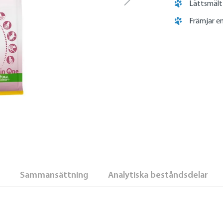
Lättsmält
Främjar en
Sammansättning
Analytiska beståndsdelar