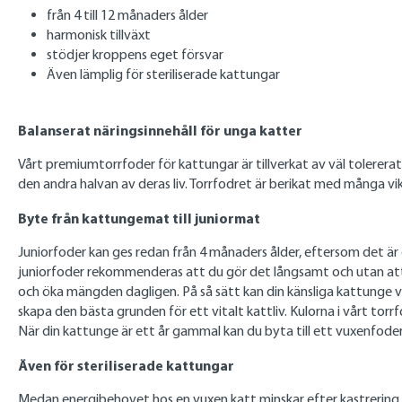
från 4 till 12 månaders ålder
harmonisk tillväxt
stödjer kroppens eget försvar
Även lämplig för steriliserade kattungar
Balanserat näringsinnehåll för unga katter
Vårt premiumtorrfoder för kattungar är tillverkat av väl tolerera
den andra halvan av deras liv. Torrfodret är berikat med många 
Byte från kattungemat till juniormat
Juniorfoder kan ges redan från 4 månaders ålder, eftersom det är 
juniorfoder rekommenderas att du gör det långsamt och utan att
och öka mängden dagligen. På så sätt kan din känsliga kattunge 
skapa den bästa grunden för ett vitalt kattliv. Kulorna i vårt to
När din kattunge är ett år gammal kan du byta till ett vuxenfoder
Även för steriliserade kattungar
Medan energibehovet hos en vuxen katt minskar efter kastrering