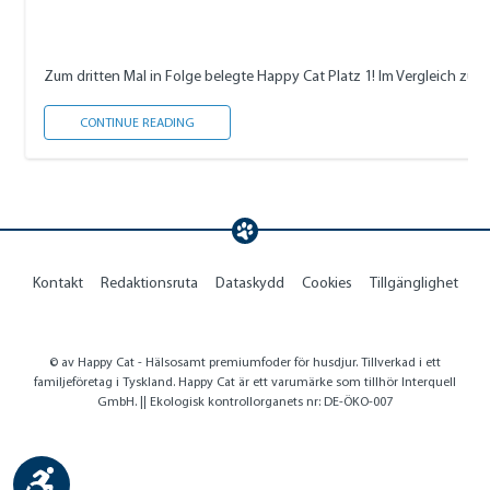
Zum dritten Mal in Folge belegte Happy Cat Platz 1! Im Vergleich zu me
HAPPY CAT IST BEST RATED PET FOOD 2023
CONTINUE READING
Kontakt
Redaktionsruta
Dataskydd
Cookies
Tillgänglighet
© av Happy Cat - Hälsosamt premiumfoder för husdjur. Tillverkad i ett
familjeföretag i Tyskland. Happy Cat är ett varumärke som tillhör Interquell
GmbH. || Ekologisk kontrollorganets nr: DE-ÖKO-007
Show toolbar